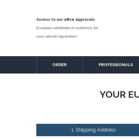
Access to our office approvals
European certificate of conformity for
your vehicle registration
ORDER
PROFESSIONALS
YOUR EU
1. Shipping Address