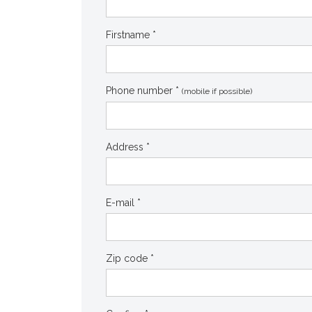
Firstname *
Phone number *
(mobile if possible)
Address *
E-mail *
Zip code *