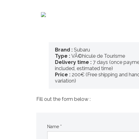
Brand :
Subaru
Type :
VÃ©hicule de Tourisme
Delivery time :
7 days (once payme
included, estimated time)
Price :
200€ (Free shipping and hand
variation)
Fill out the form below :
Name *