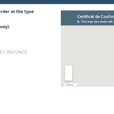
order at the type
nly):
ET PROVINCE