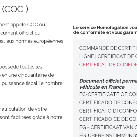
 (COC )
ément appelé COC ou
Le service Homologation vous 
cument officiel du
de conformité et vous garant
e est aux normes européennes
COMMANDE DE CERTIFI
LIGNE | CERTIFICAT DE
CERTIFICAT DE CONFOR
 possède toutes les
e en une cinquantaine de
Document officiel permet
puissance fiscal, le nombre
véhicule en France
EC-CERTIFICATE OF C
CERTIFICADO DE CONF
matriculation de votre
CERTIFICATO DI CONFO
ont facilitées grâce à notre
CERTIFICADO CE DE C
EG - CERTIFICAAT VA
EG-ÜBEREINSTIMMUNG