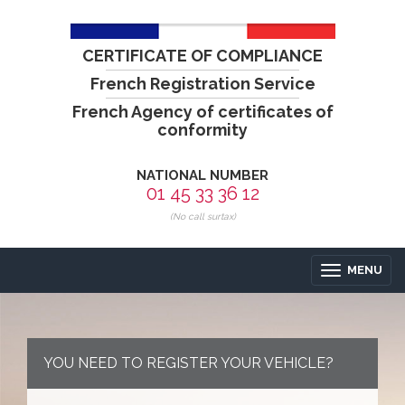
CERTIFICATE OF COMPLIANCE
French Registration Service
French Agency of certificates of
conformity
NATIONAL NUMBER
01 45 33 36 12
(No call surtax)
MENU
YOU NEED TO REGISTER YOUR VEHICLE?